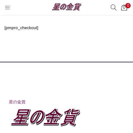
0
サーチ
LOGIN
REGISTER
[pmpro_checkout]
Enter your username and password to login.
Remember me
Login
Lost password?
星の金貨