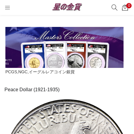
0
サーチ
LOGIN
REGISTER
Enter your username and password to login.
Remember me
PCGS,NGC,イーグルレアコイン銀貨
Login
Peace Dollar (1921-1935)
Lost password?