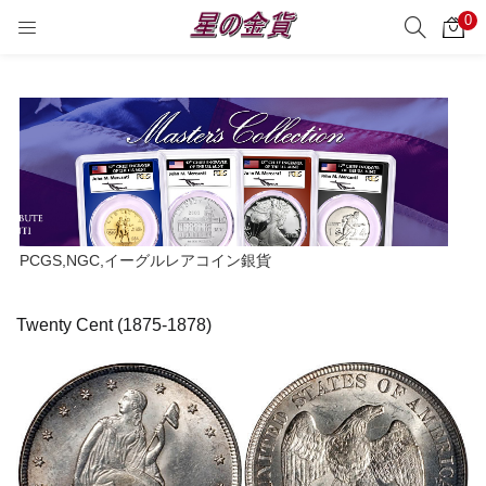
0
サーチ
LOGIN
REGISTER
Enter your username and password to login.
Remember me
PCGS,NGC,イーグルレアコイン銀貨
Login
Twenty Cent (1875-1878)
Lost password?