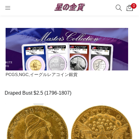
0
サーチ
LOGIN
REGISTER
Enter your username and password to login.
Remember me
PCGS,NGC,イーグルレアコイン銀貨
Login
Draped Bust $2.5 (1796-1807)
Lost password?