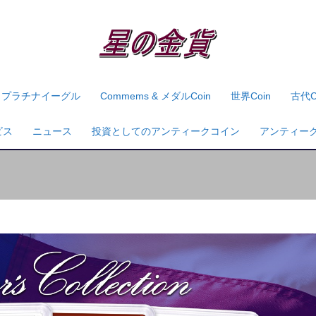
プラチナイーグル
Commems & メダルcoin
世界coin
古代c
ビス
ニュース
投資としてのアンティークコイン
アンティー