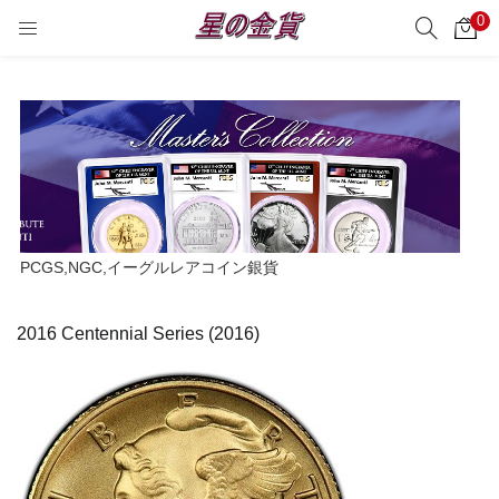
0
サーチ
LOGIN
REGISTER
Enter your username and password to login.
Remember me
PCGS,NGC,イーグルレアコイン銀貨
Login
2016 Centennial Series (2016)
Lost password?