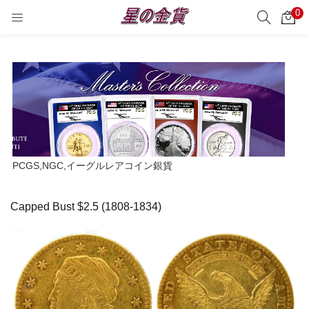
0
サーチ
LOGIN
REGISTER
Enter your username and password to login.
Remember me
PCGS,NGC,イーグルレアコイン銀貨
Login
Capped Bust $2.5 (1808-1834)
Lost password?