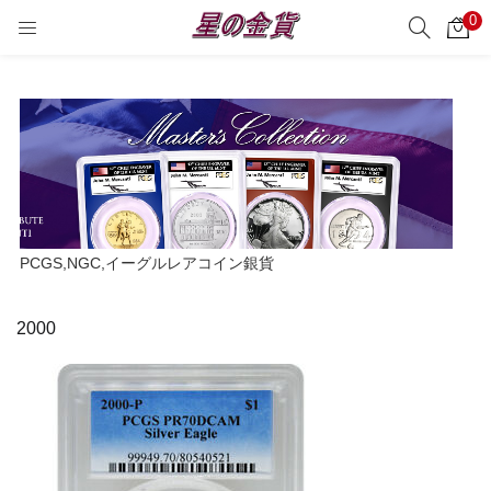
0
サーチ
LOGIN
REGISTER
Enter your username and password to login.
Remember me
PCGS,NGC,イーグルレアコイン銀貨
Login
2000
Lost password?