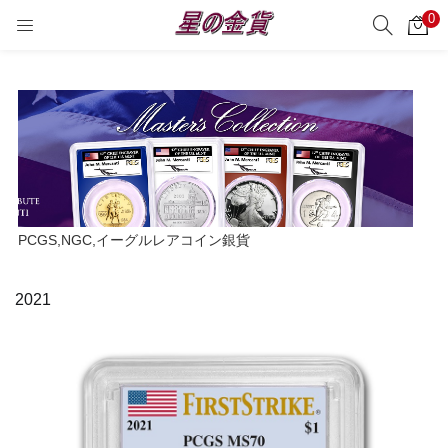
0
サーチ
LOGIN
REGISTER
Enter your username and password to login.
Remember me
PCGS,NGC,イーグルレアコイン銀貨
Login
2021
Lost password?