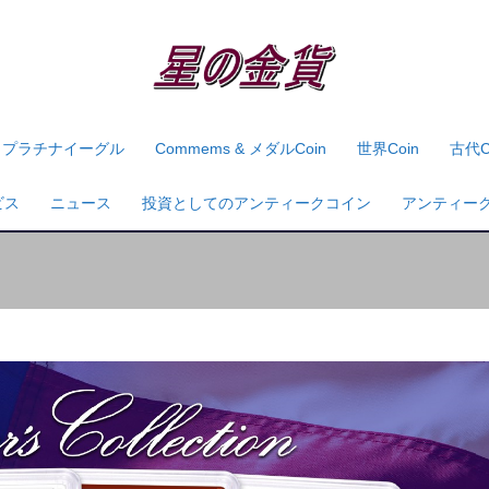
プラチナイーグル
Commems & メダルcoin
世界coin
古代c
ビス
ニュース
投資としてのアンティークコイン
アンティー