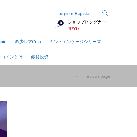
Login or Register
ショップピングカート
0
JPY
0
oin
希少レアcoin
ミントエンゲージシリーズ
クコインとは
銀貨投資
Previous page