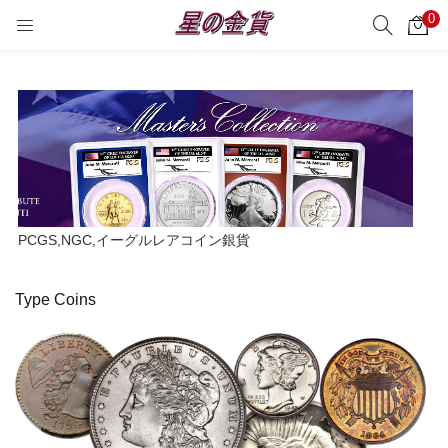
0
サーチ
LOGIN
REGISTER
Enter your username and password to login.
Remember me
PCGS,NGC,イーグルレアコイン銀貨
Login
Type Coins
Lost password?