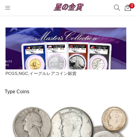
0
サーチ
LOGIN
REGISTER
Enter your username and password to login.
Remember me
PCGS,NGC,イーグルレアコイン銀貨
Login
Type Coins
Lost password?