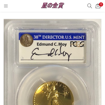
0
サーチ
LOGIN
REGISTER
Enter your username and password to login.
Remember me
Login
Lost password?