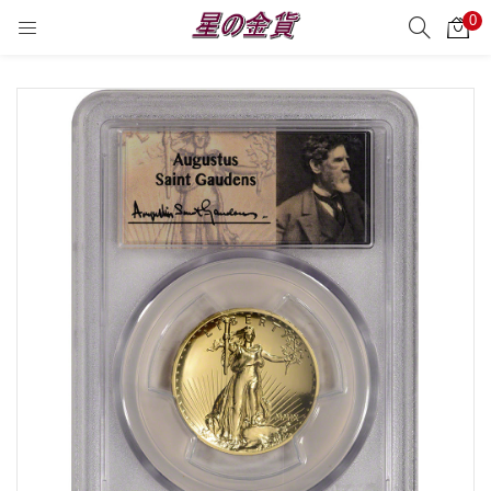
0
サーチ
LOGIN
REGISTER
Enter your username and password to login.
Remember me
Login
Lost password?