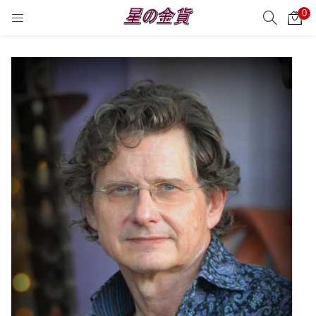
0
サーチ
LOGIN
REGISTER
Enter your username and password to login.
Remember me
Login
Lost password?