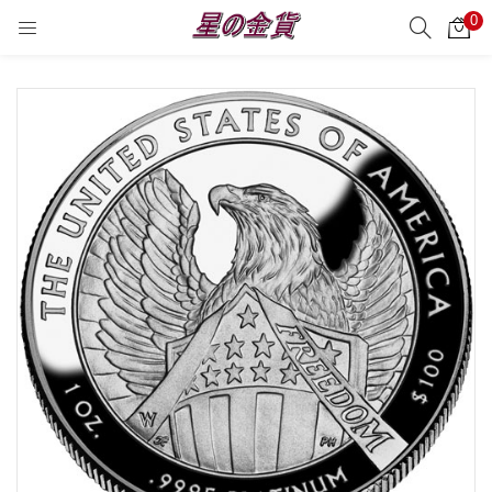
0
サーチ
LOGIN
REGISTER
Enter your username and password to login.
Remember me
Login
Lost password?