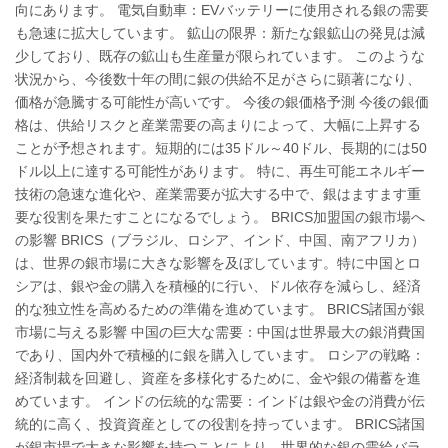
向にあります。 電気自動車：EVバッテリーに使用される銀の需要
も急速に拡大しています。 鉱山の限界：新たな銀鉱山の発見は減
少しており、既存の鉱山も生産量が限られています。 このような
状況から、今後数十年の間に銀の供給不足がさらに顕著になり、
価格が急騰する可能性が高いです。 今後の銀価格予測 今後の銀価
格は、供給リスクと産業需要の高まりによって、大幅に上昇する
ことが予想されます。短期的には35ドル～40ドル、長期的には50
ドル以上に達する可能性があります。 特に、再生可能エネルギー
技術の急速な進化や、産業需要が拡大する中で、銀はますます重
要な役割を果たすことになるでしょう。 BRICS加盟国の銀市場へ
の影響 BRICS（ブラジル、ロシア、インド、中国、南アフリカ）
は、世界の銀市場に大きな影響を及ぼしています。特に中国とロ
シアは、銀や金の購入を積極的に行い、ドル依存を減らし、経済
的な独立性を高めるための準備を進めています。 BRICS諸国が銀
市場に与える影響 中国の巨大な需要：中国は世界最大の銀消費国
であり、国内外で積極的に銀を購入しています。 ロシアの戦略：
経済制裁を回避し、資産を多様化するために、金や銀の備蓄を進
めています。 インドの伝統的な需要：インドは銀や金の消費が伝
統的に高く、投資資産としての役割を持っています。 BRICS諸国
が銀市場で大きな影響を持つことにより、世界的な銀の需給バラ