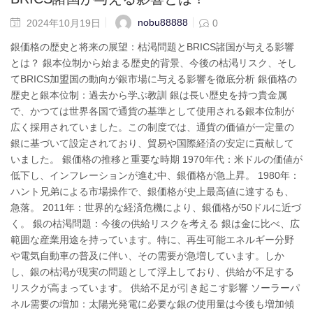
nobu88888
2024年10月19日
0
銀価格の歴史と将来の展望：枯渇問題とBRICS諸国が与える影響
とは？ 銀本位制から始まる歴史的背景、今後の枯渇リスク、そし
てBRICS加盟国の動向が銀市場に与える影響を徹底分析 銀価格の
歴史と銀本位制：過去から学ぶ教訓 銀は長い歴史を持つ貴金属
で、かつては世界各国で通貨の基準として使用される銀本位制が
広く採用されていました。この制度では、通貨の価値が一定量の
銀に基づいて設定されており、貿易や国際経済の安定に貢献して
いました。 銀価格の推移と重要な時期 1970年代：米ドルの価値が
低下し、インフレーションが進む中、銀価格が急上昇。 1980年：
ハント兄弟による市場操作で、銀価格が史上最高値に達するも、
急落。 2011年：世界的な経済危機により、銀価格が50ドルに近づ
く。 銀の枯渇問題：今後の供給リスクを考える 銀は金に比べ、広
範囲な産業用途を持っています。特に、再生可能エネルギー分野
や電気自動車の普及に伴い、その需要が急増しています。しか
し、銀の枯渇が現実の問題として浮上しており、供給が不足する
リスクが高まっています。 供給不足が引き起こす影響 ソーラーパ
ネル需要の増加：太陽光発電に必要な銀の使用量は今後も増加傾