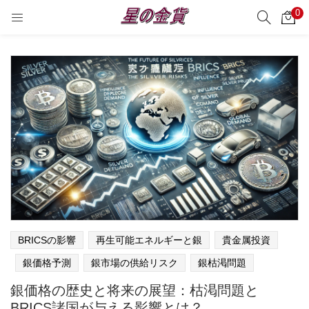
0
サーチ
LOGIN
REGISTER
Enter your username and password to login.
Remember me
Login
Lost password?
BRICSの影響
再生可能エネルギーと銀
貴金属投資
銀価格予測
銀市場の供給リスク
銀枯渇問題
銀価格の歴史と将来の展望：枯渇問題と
BRICS諸国が与える影響とは？