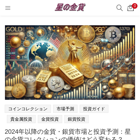
0
サーチ
LOGIN
REGISTER
Enter your username and password to login.
Remember me
Login
Lost password?
コインコレクション
市場予測
投資ガイド
貴金属投資
金貨投資
銀貨投資
2024年以降の金貨・銀貨市場と投資予測：星
の金貨コレクションの価値はどう変わる？