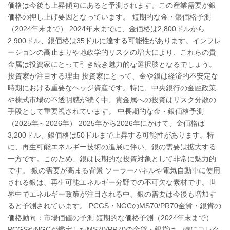
価格は今後も上昇傾向にあると予測されます。この産業需要が銀
価格の押し上げ要因となっています。 短期的な金・銀価格予測
（2024年末まで） 2024年末までに、金価格は2,800ドルから
2,900ドル、銀価格は35ドルに達する可能性があります。インフレ
ーションの高止まりや地政学的リスクの増大により、これらの貴
金属は投資家にとって引き続き魅力的な選択肢となるでしょう。
投資家が注目する理由 投資家にとって、金や銀は経済的不安定な
時期における重要なヘッジ資産です。特に、中央銀行の金融政策
や株式市場の不透明感が続く中、貴金属への投資はリスク分散の
手段として重要視されています。 中長期的な金・銀価格予測
（2025年～2026年） 2025年から2026年にかけて、金価格は
3,200ドル、銀価格は50ドルまで上昇する可能性があります。特
に、再生可能エネルギー技術の進展に伴い、銀の需要は拡大する
一方です。このため、銀は長期的な投資対象として非常に魅力的
です。 銀の需要が高まる背景 ソーラーパネルや電気自動車に使用
される銀は、再生可能エネルギー分野での不可欠な素材です。世
界中でエネルギー政策が注目される中、銀の需要は今後も増加す
ると予測されています。 PCGS・NGCのMS70/PR70金貨・銀貨の
価格動向：市場価値の予測 短期的な価格予測（2024年末まで）
PCGSやNGCが鑑定したMS70/PR70の金貨・銀貨は、特にコレク