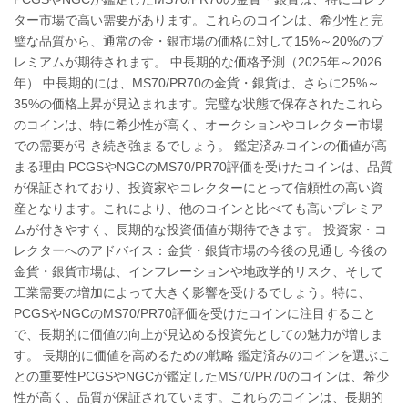
ター市場で高い需要があります。これらのコインは、希少性と完
璧な品質から、通常の金・銀市場の価格に対して15%～20%のプ
レミアムが期待されます。 中長期的な価格予測（2025年～2026
年） 中長期的には、MS70/PR70の金貨・銀貨は、さらに25%～
35%の価格上昇が見込まれます。完璧な状態で保存されたこれら
のコインは、特に希少性が高く、オークションやコレクター市場
での需要が引き続き強まるでしょう。 鑑定済みコインの価値が高
まる理由 PCGSやNGCのMS70/PR70評価を受けたコインは、品質
が保証されており、投資家やコレクターにとって信頼性の高い資
産となります。これにより、他のコインと比べても高いプレミア
ムが付きやすく、長期的な投資価値が期待できます。 投資家・コ
レクターへのアドバイス：金貨・銀貨市場の今後の見通し 今後の
金貨・銀貨市場は、インフレーションや地政学的リスク、そして
工業需要の増加によって大きく影響を受けるでしょう。特に、
PCGSやNGCのMS70/PR70評価を受けたコインに注目すること
で、長期的に価値の向上が見込める投資先としての魅力が増しま
す。 長期的に価値を高めるための戦略 鑑定済みのコインを選ぶこ
との重要性PCGSやNGCが鑑定したMS70/PR70のコインは、希少
性が高く、品質が保証されています。これらのコインは、長期的