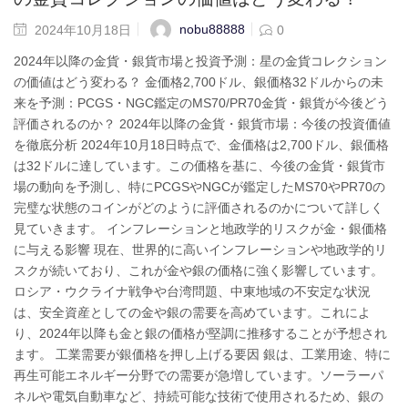
nobu88888
2024年10月18日
0
2024年以降の金貨・銀貨市場と投資予測：星の金貨コレクション
の価値はどう変わる？ 金価格2,700ドル、銀価格32ドルからの未
来を予測：PCGS・NGC鑑定のMS70/PR70金貨・銀貨が今後どう
評価されるのか？ 2024年以降の金貨・銀貨市場：今後の投資価値
を徹底分析 2024年10月18日時点で、金価格は2,700ドル、銀価格
は32ドルに達しています。この価格を基に、今後の金貨・銀貨市
場の動向を予測し、特にPCGSやNGCが鑑定したMS70やPR70の
完璧な状態のコインがどのように評価されるのかについて詳しく
見ていきます。 インフレーションと地政学的リスクが金・銀価格
に与える影響 現在、世界的に高いインフレーションや地政学的リ
スクが続いており、これが金や銀の価格に強く影響しています。
ロシア・ウクライナ戦争や台湾問題、中東地域の不安定な状況
は、安全資産としての金や銀の需要を高めています。これによ
り、2024年以降も金と銀の価格が堅調に推移することが予想され
ます。 工業需要が銀価格を押し上げる要因 銀は、工業用途、特に
再生可能エネルギー分野での需要が急増しています。ソーラーパ
ネルや電気自動車など、持続可能な技術で使用されるため、銀の