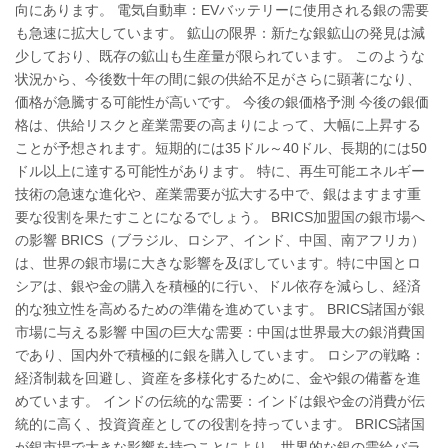
向にあります。 電気自動車：EVバッテリーに使用される銀の需要
も急速に拡大しています。 鉱山の限界：新たな銀鉱山の発見は減
少しており、既存の鉱山も生産量が限られています。 このような
状況から、今後数十年の間に銀の供給不足がさらに顕著になり、
価格が急騰する可能性が高いです。 今後の銀価格予測 今後の銀価
格は、供給リスクと産業需要の高まりによって、大幅に上昇する
ことが予想されます。短期的には35ドル～40ドル、長期的には50
ドル以上に達する可能性があります。 特に、再生可能エネルギー
技術の急速な進化や、産業需要が拡大する中で、銀はますます重
要な役割を果たすことになるでしょう。 BRICS加盟国の銀市場へ
の影響 BRICS（ブラジル、ロシア、インド、中国、南アフリカ）
は、世界の銀市場に大きな影響を及ぼしています。特に中国とロ
シアは、銀や金の購入を積極的に行い、ドル依存を減らし、経済
的な独立性を高めるための準備を進めています。 BRICS諸国が銀
市場に与える影響 中国の巨大な需要：中国は世界最大の銀消費国
であり、国内外で積極的に銀を購入しています。 ロシアの戦略：
経済制裁を回避し、資産を多様化するために、金や銀の備蓄を進
めています。 インドの伝統的な需要：インドは銀や金の消費が伝
統的に高く、投資資産としての役割を持っています。 BRICS諸国
が銀市場で大きな影響を持つことにより、世界的な銀の需給バラ