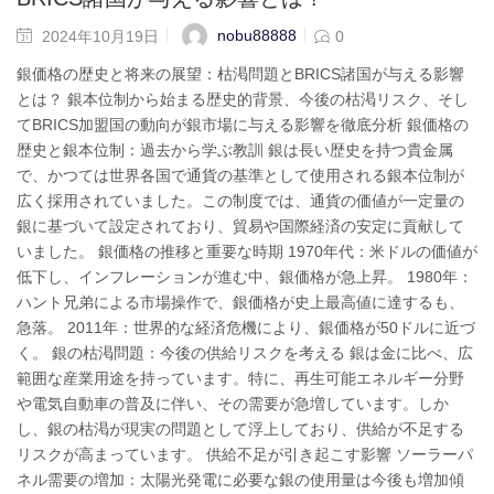
nobu88888
2024年10月19日
0
銀価格の歴史と将来の展望：枯渇問題とBRICS諸国が与える影響
とは？ 銀本位制から始まる歴史的背景、今後の枯渇リスク、そし
てBRICS加盟国の動向が銀市場に与える影響を徹底分析 銀価格の
歴史と銀本位制：過去から学ぶ教訓 銀は長い歴史を持つ貴金属
で、かつては世界各国で通貨の基準として使用される銀本位制が
広く採用されていました。この制度では、通貨の価値が一定量の
銀に基づいて設定されており、貿易や国際経済の安定に貢献して
いました。 銀価格の推移と重要な時期 1970年代：米ドルの価値が
低下し、インフレーションが進む中、銀価格が急上昇。 1980年：
ハント兄弟による市場操作で、銀価格が史上最高値に達するも、
急落。 2011年：世界的な経済危機により、銀価格が50ドルに近づ
く。 銀の枯渇問題：今後の供給リスクを考える 銀は金に比べ、広
範囲な産業用途を持っています。特に、再生可能エネルギー分野
や電気自動車の普及に伴い、その需要が急増しています。しか
し、銀の枯渇が現実の問題として浮上しており、供給が不足する
リスクが高まっています。 供給不足が引き起こす影響 ソーラーパ
ネル需要の増加：太陽光発電に必要な銀の使用量は今後も増加傾