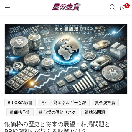
0
サーチ
LOGIN
REGISTER
Enter your username and password to login.
Remember me
Login
Lost password?
BRICSの影響
再生可能エネルギーと銀
貴金属投資
銀価格予測
銀市場の供給リスク
銀枯渇問題
銀価格の歴史と将来の展望：枯渇問題と
BRICS諸国が与える影響とは？