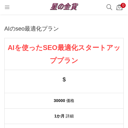
0
サーチ
LOGIN
REGISTER
AIのseo最適化プラン
Enter your username and password to login.
AIを使ったSEO最適化スタートアッ
ププラン
Remember me
$
Login
Lost password?
30000
価格
1か月
詳細