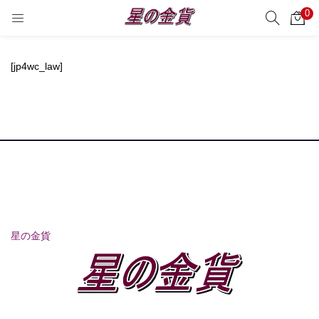
0
サーチ
LOGIN
REGISTER
[jp4wc_law]
Enter your username and password to login.
Remember me
Login
Lost password?
星の金貨