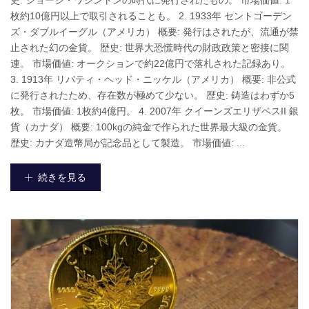
史: ジョージ・ワシントンの時代に発行されたもの。 市場価値: 1
枚約10億円以上で取引されることも。 2. 1933年 セントゴーデン
ズ・ダブルイーグル（アメリカ） 概要: 発行はされたが、流通が禁
止された幻の金貨。 歴史: 世界大恐慌時代の財政政策と密接に関
連。 市場価値: オークションで約22億円で落札された記録あり。
3. 1913年 リバティ・ヘッド・ニッケル（アメリカ） 概要: 非公式
に発行されたため、存在数が極めて少ない。 歴史: 鋳造はわずか5
枚。 市場価値: 1枚約4億円。 4. 2007年 クイーンズエリザベスII 銀
貨（カナダ） 概要: 100kgの純金で作られた世界最大級の金貨。
歴史: カナダ造幣局が記念品として製造。 市場価値: ...
続きを見る