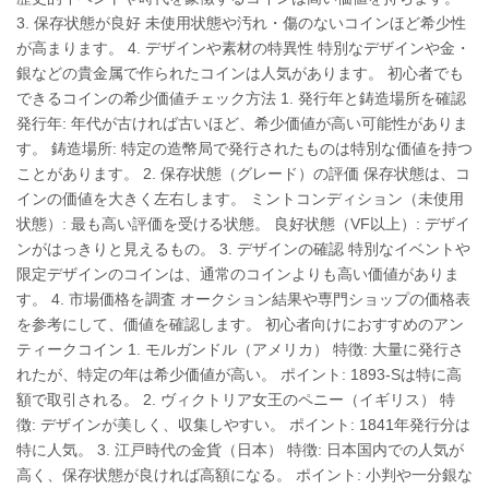
3. 保存状態が良好 未使用状態や汚れ・傷のないコインほど希少性
が高まります。 4. デザインや素材の特異性 特別なデザインや金・
銀などの貴金属で作られたコインは人気があります。 初心者でも
できるコインの希少価値チェック方法 1. 発行年と鋳造場所を確認
発行年: 年代が古ければ古いほど、希少価値が高い可能性がありま
す。 鋳造場所: 特定の造幣局で発行されたものは特別な価値を持つ
ことがあります。 2. 保存状態（グレード）の評価 保存状態は、コ
インの価値を大きく左右します。 ミントコンディション（未使用
状態）: 最も高い評価を受ける状態。 良好状態（VF以上）: デザイ
ンがはっきりと見えるもの。 3. デザインの確認 特別なイベントや
限定デザインのコインは、通常のコインよりも高い価値がありま
す。 4. 市場価格を調査 オークション結果や専門ショップの価格表
を参考にして、価値を確認します。 初心者向けにおすすめのアン
ティークコイン 1. モルガンドル（アメリカ） 特徴: 大量に発行さ
れたが、特定の年は希少価値が高い。 ポイント: 1893-Sは特に高
額で取引される。 2. ヴィクトリア女王のペニー（イギリス） 特
徴: デザインが美しく、収集しやすい。 ポイント: 1841年発行分は
特に人気。 3. 江戸時代の金貨（日本） 特徴: 日本国内での人気が
高く、保存状態が良ければ高額になる。 ポイント: 小判や一分銀な