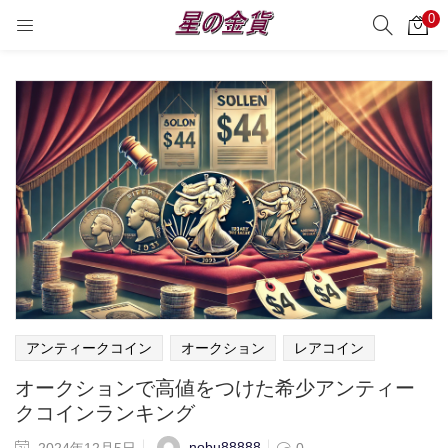
0
サーチ
LOGIN
REGISTER
Enter your username and password to login.
Remember me
Login
Lost password?
アンティークコイン
オークション
レアコイン
オークションで高値をつけた希少アンティー
クコインランキング
nobu88888
2024年12月5日
0