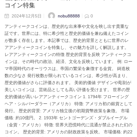
コイン特集
nobu88888
2024年12月5日
0
アンティークコインは、歴史的な出来事や文化を映し出す貴重な
証です。世界には、特に希少性と歴史的価値を兼ね備えたコイン
が数多く存在します。本記事では、歴史的背景とともに世界のレ
アアンティークコインを特集し、その魅力を詳しく解説します。
レアアンティークコインの特徴 歴史的背景を反映 アンティークコ
インは、その時代の政治、経済、文化を反映しています。 例: ロー
マ帝国時代のオーリウスは、帝国の繁栄を象徴する金貨。 鋳造枚
数の少なさ 発行枚数が限られているコインは、希少性が高まり、
歴史的価値がさらに評価されます。 美術的価値 デザインや彫刻が
美しいコインは、芸術品としても高い評価を受けます。 世界の歴
史的価値が高いレアアンティークコイン 1. 1794年 フローイング
ヘア・シルバーダラー（アメリカ） 特徴: アメリカ初の銀貨として
発行。 歴史的背景: アメリカ独立後の初期貨幣政策を象徴。 市場
価格: 約10億円。 2. 1933年 セントゴーデンズ・ダブルイーグル
（金貨・アメリカ） 特徴: 世界大恐慌時代に流通が禁止された幻の
コイン。 歴史的背景: アメリカの財政政策を反映。 市場価格: 約22