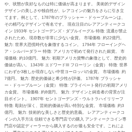
や、状態が良好なものは特に価値が高まります。 美術的デザイン
デザインの美しさや独自性が、レアコインの魅力をさらに引き立
てます。例として、1787年のブラッシャー・ドゥーブルーンは、
その精巧なデザインで有名です。 現在注目のレアアンティークコ
イン 1933年 セントゴーデンズ・ダブルイーグル 特徴: 流通が禁止
されたため、現存数が非常に少ない金貨。 市場価格: 約22億円。
魅力: 世界大恐慌時代を象徴するコイン。 1794年 フローイングヘ
ア・シルバーダラー 特徴: アメリカで初めて発行された銀貨。 市
場価格: 約10億円。 魅力: 初期アメリカ貨幣の象徴として、歴史的
価値が高い。 1343年 エドワードIII フローリン（金貨） 特徴: 世界
にわずか3枚しか現存しない中世ヨーロッパの金貨。 市場価格: 約
7億円。 魅力: 歴史的価値と希少性が評価。 1787年 ブラッシャ
ー・ドゥーブルーン（金貨） 特徴: プライベート発行の初期アメリ
カ金貨。 市場価格: 約8億円。 魅力: デザインと鋳造者の背景が注
目ポイント。 1907年 セントゴーデンズ・ウルトラハイリリーフ
特徴: 彫刻が深く、芸術的価値が高い特別な金貨。 市場価格: 約3
億円。 魅力: 技術的な美しさと歴史的意義。 レアアンティークコ
インの入手方法 信頼できる専門店での購入 アンティークコイン専
門店や認定ディーラーから購入するのが最も安全です。これによ