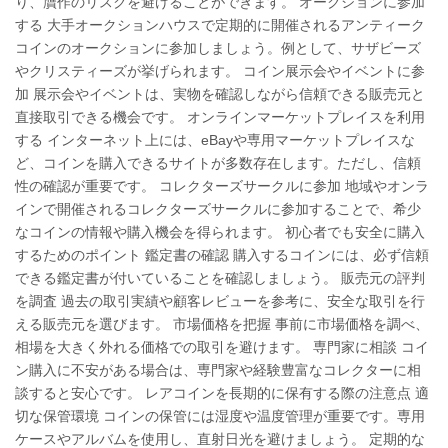
り、贋作のリスクを避けることができます。 オークションに参加
する 大手オークションハウスで定期的に開催されるアンティーク
コインのオークションに参加しましょう。例として、サザビーズ
やクリスティーズが挙げられます。 コイン展示会やイベントに参
加 展示会やイベントは、実物を確認しながら信頼できる販売元と
直接取引できる機会です。 オンラインマーケットプレイスを利用
する インターネット上には、eBayや専用マーケットプレイスな
ど、コインを購入できるサイトが多数存在します。ただし、信頼
性の確認が重要です。 コレクターズサークルに参加 地域やオンラ
インで開催されるコレクターズサークルに参加することで、希少
なコインの情報や購入機会を得られます。 初心者でも安全に購入
するためのポイント 鑑定書の確認 購入するコインには、必ず信頼
できる鑑定書が付いていることを確認しましょう。 販売元の評判
を調査 過去の取引実績や顧客レビューを参考に、安全な取引を行
える販売元を選びます。 市場価格を把握 事前に市場価格を調べ、
相場を大きく外れる価格での取引を避けます。 専門家に相談 コイ
ン購入に不安がある場合は、専門家や経験豊富なコレクターに相
談すると安心です。 レアコインを長期的に保有する際の注意点 適
切な保管環境 コインの保管には湿度や温度管理が重要です。専用
ケースやアルバムを使用し、直射日光を避けましょう。 定期的な