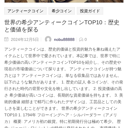
アンティークコイン
希少コイン
投資ガイド
世界の希少アンティークコインTOP10：歴史
と価値を探る
nobu88888
2024年12月5日
0
アンティークコインは、歴史的価値と投資的魅力を兼ね備えたア
イテムとして世界中で愛されています。本記事では、世界で特に
希少価値の高いアンティークコインTOP10を紹介し、その歴史や
現在の市場価値について探ります。 アンティークコインが持つ魅
力とは？ アンティークコインは、単なる収集品ではありません。
以下のような魅力があります。 1. 歴史の証人 各コインが、その発
行された時代の背景や文化を映し出しています。 2. 投資価値の高
さ 希少価値が高いコインは、長期的な資産価値を持ちます。 3. 美
術的価値 細部まで精巧に作られたデザインは、工芸品としての美
しさを楽しむことができます。 世界の希少アンティークコイン
TOP10 1. 1794年 フローイングヘア・シルバーダラー（アメリ
カ） 概要: アメリカ初の銀貨。特に初期発行分は極めて希少。 歴