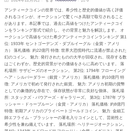
アンティークコインの世界では、希少性と歴史的価値が高く評価
されるコインが、オークションで驚くべき高額で取引されること
があります。本記事では、過去に高値をつけたアンティークコイ
ンをランキング形式で紹介し、その背景と魅力を解説します。 オ
ークションで高値をつけた希少アンティークコインランキング 第1
位: 1933年 セントゴーデンズ・ダブルイーグル（金貨・アメリ
カ） 落札価格: 約22億円 特徴: 世界大恐慌時代に流通が禁止された
幻のコイン。 魅力: 発行されたものの大半が回収され、現存する数
はごくわずか。歴史的背景がその価値をさらに高めています。 落
札場所: サザビーズのオークション。 第2位: 1794年 フローイング
ヘア・シルバーダラー（銀貨・アメリカ） 落札価格: 約10億円 特
徴: アメリカで初めて発行された銀貨。 魅力: アメリカ初期の貨幣
としての象徴的な存在で、保存状態が非常に良好な個体。 落札場
所: スタックズ・バウアーズ・ギャラリーズ。 第3位: 1787年 ブラ
ッシャー・ドゥーブルーン（金貨・アメリカ） 落札価格: 約8億円
特徴: 初期アメリカのプライベートゴールドコイン。 魅力: 金細工
師エフライム・ブラッシャーの署名入りコインとして、芸術性と
希少性を兼ね備えています。 落札場所: ヘリテージオークション。
第4位: 1343年 エドワードIII フローリン（金貨・イギリス） 落札