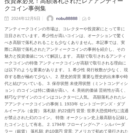
投資家必見！高額落札されたレアアンティー
クコイン事例集
nobu88888
2024年12月5日
0
アンティークコインの市場は、コレクターや投資家にとって常に
注目されています。希少性が高いコインは、オークションで驚く
べき高額で落札されることも少なくありません。本記事では、実
際に高額で落札されたアンティークコインの事例を紹介し、その
魅力と投資価値について解説します。 高額で取引されるアンティ
ークコインの特徴 アンティークコインが高額で取引される理由に
は以下のような要素があります。 1. 希少性 発行枚数が少なく、現
存する数が極めて少ない。 2. 歴史的背景 重要な歴史的出来事や時
代と結びついている。 3. 保存状態 未使用状態（ミントコンディシ
ョン）のコインは特に価値が高い。 4. 美術的価値 芸術性が高く、
精巧なデザインのコインはコレクターに人気。 高額落札されたレ
アアンティークコインの事例 1. 1933年 セントゴーデンズ・ダブ
ルイーグル（金貨） 落札額: 約22億円 背景: 世界大恐慌時代に流通
が禁止された幻のコイン。 特徴: オークション史上最高額を記録し
たコインとして有名。 2. 1794年 フローイングヘア・シルバーダ
ラー（銀貨） 落札額: 約10億円 背景: アメリカで初めて発行された