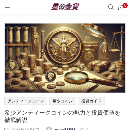
0
サーチ
LOGIN
REGISTER
Enter your username and password to login.
Remember me
Login
Lost password?
アンティークコイン
希少コイン
投資ガイド
希少アンティークコインの魅力と投資価値を
徹底解説
nobu88888
2024年12月5日
0