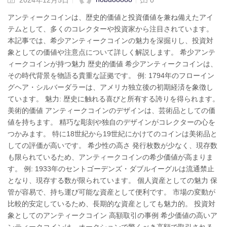
アンティークコインは、歴史的価値と投資価値を兼ね備えたアイ
テムとして、多くのコレクターや投資家から注目されています。
本記事では、希少アンティークコインの魅力を深掘りし、投資対
象としての価値や注意点について詳しく解説します。 希少アンテ
ィークコインが持つ魅力 歴史的価値 希少アンティークコインは、
その時代背景を物語る貴重な証拠です。 例: 1794年のフローイン
グヘア・シルバーダラーは、アメリカ独立後の初期経済を象徴し
ています。 魅力: 歴史に触れる喜びと所有する誇りを得られます。
美術的価値 アンティークコインのデザインは、芸術品としての価
値を持ちます。 精巧な彫刻や独自のデザインがコレクターの心を
つかみます。 特に18世紀から19世紀にかけてのコインは美術品と
しての評価が高いです。 希少性の高さ 発行枚数が少なく、現存数
も限られているため、アンティークコインの希少価値が高まりま
す。 例: 1933年のセントゴーデンズ・ダブルイーグルは流通禁止
となり、現存する数が限られています。 個人資産としての魅力 保
管が容易で、持ち運び可能な資産として便利です。 市場の変動が
比較的安定しているため、長期的な資産としても魅力的。 投資対
象としてのアンティークコイン 高額取引の事例 希少価値の高いア
ンティークコインは、オークションで驚くべき高額で取引される