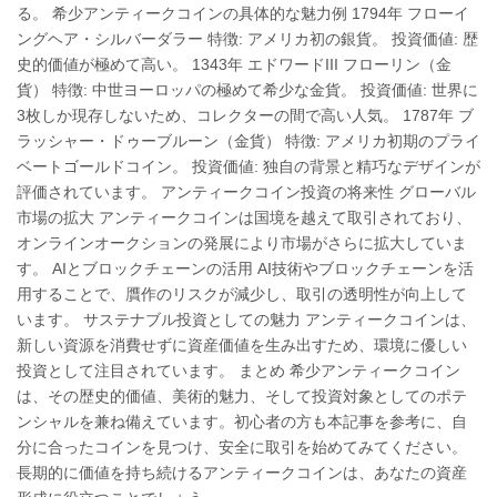
る。 希少アンティークコインの具体的な魅力例 1794年 フローイ
ングヘア・シルバーダラー 特徴: アメリカ初の銀貨。 投資価値: 歴
史的価値が極めて高い。 1343年 エドワードIII フローリン（金
貨） 特徴: 中世ヨーロッパの極めて希少な金貨。 投資価値: 世界に
3枚しか現存しないため、コレクターの間で高い人気。 1787年 ブ
ラッシャー・ドゥーブルーン（金貨） 特徴: アメリカ初期のプライ
ベートゴールドコイン。 投資価値: 独自の背景と精巧なデザインが
評価されています。 アンティークコイン投資の将来性 グローバル
市場の拡大 アンティークコインは国境を越えて取引されており、
オンラインオークションの発展により市場がさらに拡大していま
す。 AIとブロックチェーンの活用 AI技術やブロックチェーンを活
用することで、贋作のリスクが減少し、取引の透明性が向上して
います。 サステナブル投資としての魅力 アンティークコインは、
新しい資源を消費せずに資産価値を生み出すため、環境に優しい
投資として注目されています。 まとめ 希少アンティークコイン
は、その歴史的価値、美術的魅力、そして投資対象としてのポテ
ンシャルを兼ね備えています。初心者の方も本記事を参考に、自
分に合ったコインを見つけ、安全に取引を始めてみてください。
長期的に価値を持ち続けるアンティークコインは、あなたの資産