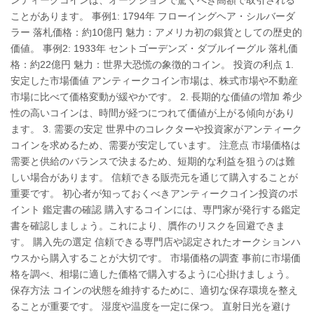
ことがあります。 事例1: 1794年 フローイングヘア・シルバーダ
ラー 落札価格：約10億円 魅力：アメリカ初の銀貨としての歴史的
価値。 事例2: 1933年 セントゴーデンズ・ダブルイーグル 落札価
格：約22億円 魅力：世界大恐慌の象徴的コイン。 投資の利点 1.
安定した市場価値 アンティークコイン市場は、株式市場や不動産
市場に比べて価格変動が緩やかです。 2. 長期的な価値の増加 希少
性の高いコインは、時間が経つにつれて価値が上がる傾向があり
ます。 3. 需要の安定 世界中のコレクターや投資家がアンティーク
コインを求めるため、需要が安定しています。 注意点 市場価格は
需要と供給のバランスで決まるため、短期的な利益を狙うのは難
しい場合があります。 信頼できる販売元を通じて購入することが
重要です。 初心者が知っておくべきアンティークコイン投資のポ
イント 鑑定書の確認 購入するコインには、専門家が発行する鑑定
書を確認しましょう。これにより、贋作のリスクを回避できま
す。 購入先の選定 信頼できる専門店や認定されたオークションハ
ウスから購入することが大切です。 市場価格の調査 事前に市場価
格を調べ、相場に適した価格で購入するように心掛けましょう。
保存方法 コインの状態を維持するために、適切な保存環境を整え
ることが重要です。 湿度や温度を一定に保つ。 直射日光を避け