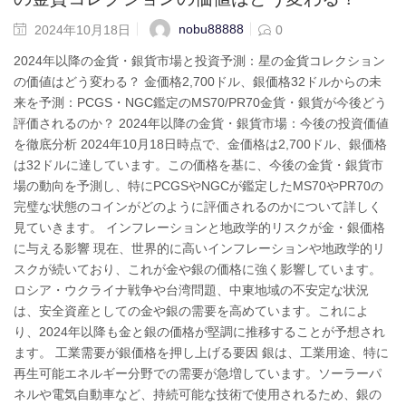
nobu88888
2024年10月18日
0
2024年以降の金貨・銀貨市場と投資予測：星の金貨コレクション
の価値はどう変わる？ 金価格2,700ドル、銀価格32ドルからの未
来を予測：PCGS・NGC鑑定のMS70/PR70金貨・銀貨が今後どう
評価されるのか？ 2024年以降の金貨・銀貨市場：今後の投資価値
を徹底分析 2024年10月18日時点で、金価格は2,700ドル、銀価格
は32ドルに達しています。この価格を基に、今後の金貨・銀貨市
場の動向を予測し、特にPCGSやNGCが鑑定したMS70やPR70の
完璧な状態のコインがどのように評価されるのかについて詳しく
見ていきます。 インフレーションと地政学的リスクが金・銀価格
に与える影響 現在、世界的に高いインフレーションや地政学的リ
スクが続いており、これが金や銀の価格に強く影響しています。
ロシア・ウクライナ戦争や台湾問題、中東地域の不安定な状況
は、安全資産としての金や銀の需要を高めています。これによ
り、2024年以降も金と銀の価格が堅調に推移することが予想され
ます。 工業需要が銀価格を押し上げる要因 銀は、工業用途、特に
再生可能エネルギー分野での需要が急増しています。ソーラーパ
ネルや電気自動車など、持続可能な技術で使用されるため、銀の