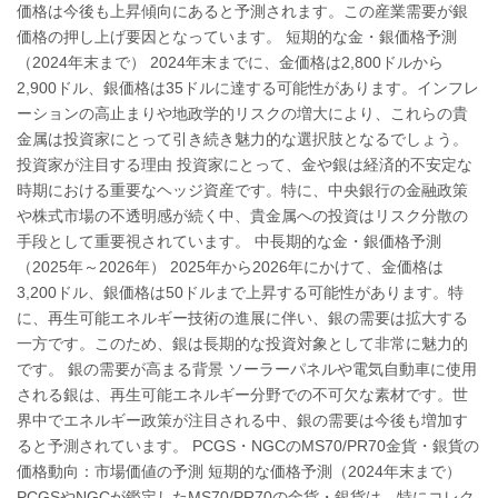
価格は今後も上昇傾向にあると予測されます。この産業需要が銀
価格の押し上げ要因となっています。 短期的な金・銀価格予測
（2024年末まで） 2024年末までに、金価格は2,800ドルから
2,900ドル、銀価格は35ドルに達する可能性があります。インフレ
ーションの高止まりや地政学的リスクの増大により、これらの貴
金属は投資家にとって引き続き魅力的な選択肢となるでしょう。
投資家が注目する理由 投資家にとって、金や銀は経済的不安定な
時期における重要なヘッジ資産です。特に、中央銀行の金融政策
や株式市場の不透明感が続く中、貴金属への投資はリスク分散の
手段として重要視されています。 中長期的な金・銀価格予測
（2025年～2026年） 2025年から2026年にかけて、金価格は
3,200ドル、銀価格は50ドルまで上昇する可能性があります。特
に、再生可能エネルギー技術の進展に伴い、銀の需要は拡大する
一方です。このため、銀は長期的な投資対象として非常に魅力的
です。 銀の需要が高まる背景 ソーラーパネルや電気自動車に使用
される銀は、再生可能エネルギー分野での不可欠な素材です。世
界中でエネルギー政策が注目される中、銀の需要は今後も増加す
ると予測されています。 PCGS・NGCのMS70/PR70金貨・銀貨の
価格動向：市場価値の予測 短期的な価格予測（2024年末まで）
PCGSやNGCが鑑定したMS70/PR70の金貨・銀貨は、特にコレク