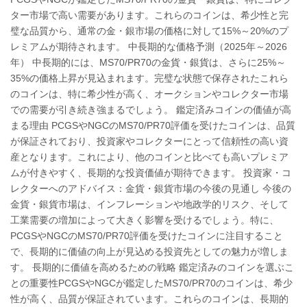
ター市場で高い需要があります。これらのコインは、希少性と完
璧な品質から、通常の金・銀市場の価格に対して15%～20%のプ
レミアムが期待されます。 中長期的な価格予測（2025年～2026
年） 中長期的には、MS70/PR70の金貨・銀貨は、さらに25%～
35%の価格上昇が見込まれます。完璧な状態で保存されたこれら
のコインは、特に希少性が高く、オークションやコレクター市場
での需要が引き続き強まるでしょう。 鑑定済みコインの価値が高
まる理由 PCGSやNGCのMS70/PR70評価を受けたコインは、品質
が保証されており、投資家やコレクターにとって信頼性の高い資
産となります。これにより、他のコインと比べても高いプレミア
ムが付きやすく、長期的な投資価値が期待できます。 投資家・コ
レクターへのアドバイス：金貨・銀貨市場の今後の見通し 今後の
金貨・銀貨市場は、インフレーションや地政学的リスク、そして
工業需要の増加によって大きく影響を受けるでしょう。特に、
PCGSやNGCのMS70/PR70評価を受けたコインに注目すること
で、長期的に価値の向上が見込める投資先としての魅力が増しま
す。 長期的に価値を高めるための戦略 鑑定済みのコインを選ぶこ
との重要性PCGSやNGCが鑑定したMS70/PR70のコインは、希少
性が高く、品質が保証されています。これらのコインは、長期的