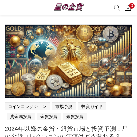
0
サーチ
LOGIN
REGISTER
Enter your username and password to login.
Remember me
Login
Lost password?
コインコレクション
市場予測
投資ガイド
貴金属投資
金貨投資
銀貨投資
2024年以降の金貨・銀貨市場と投資予測：星
の金貨コレクションの価値はどう変わる？