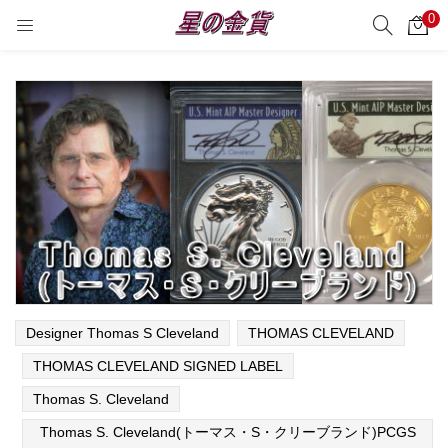
0
サーチ
LOGIN
REGISTER
Enter your username and password to login.
Remember me
Login
Lost password?
Designer Thomas S Cleveland
THOMAS CLEVELAND
THOMAS CLEVELAND SIGNED LABEL
Thomas S. Cleveland
Thomas S. Cleveland(トーマス・S・クリーブランド)PCGS