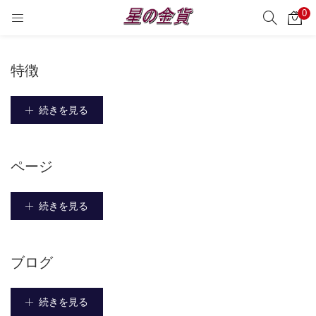
0
サーチ
LOGIN
REGISTER
特徴
Enter your username and password to login.
続きを見る
ページ
Remember me
Login
続きを見る
Lost password?
ブログ
続きを見る