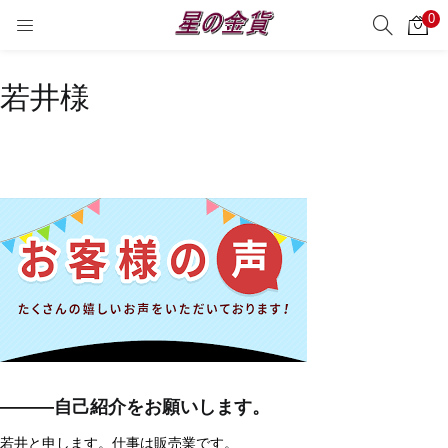
0
サーチ
LOGIN
REGISTER
若井様
Enter your username and password to login.
Remember me
Login
Lost password?
―――自己紹介をお願いします。
若井と申します。仕事は販売業です。