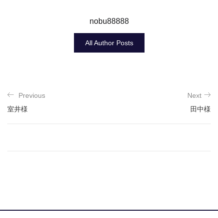
nobu88888
All Author Posts
Previous
Next
室井様
田中様