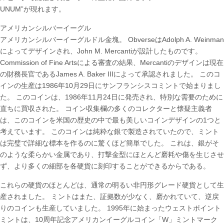
UNUM”が現れます。
アメリカンシルバーイーグル
アメリカンシルバーイーグルドル金塊。 ObverseはAdolph A. Weinman
によってデザインされ、John M. Mercantiが設計したものです。
Commission of Fine Artsによる審査の結果、Mercantiのデザインは現在
の財務長官であるJames A. Baker IIIによって承認されました。 このコ
インの生産は1986年10月29日にサンフランシスコミントで始まりまし
た。 このコインは、1986年11月24日に発売され、特別な需要のために
直ちに買収された。 コイン収集欄の多くのコレクターと懐疑主義者
は、このコインを米国の歴史の中で最も美しいコインデザインの1つと
考えています。 このコインは純粋な銀で製造されていたので、ミント
は完璧で詳細な標本を作るのに驚くほど簡単でした。 これは、銀がそ
のような柔らかい金属であり、打撃金型にほとんど磨耗や傷を生じさせ
ず、より多くの細部を各硬貨に刻印することができるからである。
これらの硬貨のほとんどは、通常の明るい非円形グレード硬貨として生
産されました。 ミントはまた、証拠数が少なく、磨かれていて、逆戻
りのコインも生産していました。 1995年に始まったウェストポイント
ミントは、10周年記念アメリカンイーグルコイン「W」ミントマーク