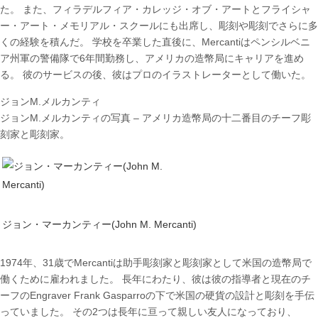
た。 また、フィラデルフィア・カレッジ・オブ・アートとフライシャ
ー・アート・メモリアル・スクールにも出席し、彫刻や彫刻でさらに多
くの経験を積んだ。 学校を卒業した直後に、Mercantiはペンシルベニ
ア州軍の警備隊で6年間勤務し、アメリカの造幣局にキャリアを進め
る。 彼のサービスの後、彼はプロのイラストレーターとして働いた。
ジョンM.メルカンティ
ジョンM.メルカンティの写真 – アメリカ造幣局の十二番目のチーフ彫
刻家と彫刻家。
ジョン・マーカンティー(John M. Mercanti)
1974年、31歳でMercantiは助手彫刻家と彫刻家として米国の造幣局で
働くために雇われました。 長年にわたり、彼は彼の指導者と現在のチ
ーフのEngraver Frank Gasparroの下で米国の硬貨の設計と彫刻を手伝
っていました。 その2つは長年に亘って親しい友人になっており、