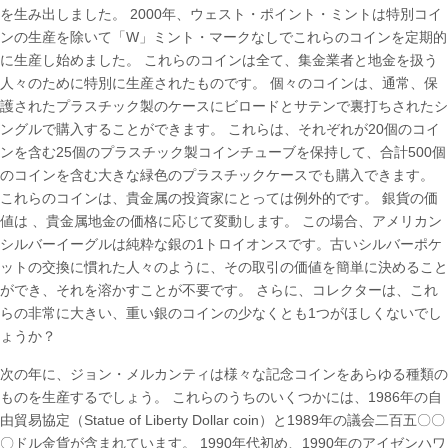
を生み出しました。 2000年、ウェスト・ポイント・ミントは特別コイ
ンの生産を除いて「W」ミント・マークなしでこれらのコインを定期的
に生産し始めました。 これらのコインは全て、集金業者と地金を扱う
人々のために特別に生産されたものです。 個々のコインは、通常、保
護されたプラスチック製のケースにビロードとサテンで裏打ちされたシ
ングルで購入することができます。 これらは、それぞれが20個のコイ
ンを含む25個のプラスチック製コインチューブを保持して、合計500個
のコインを含む大きな緑色のプラスチックケースでも購入できます。
これらのコインは、貴金属の投資家にとっては例外的です。 銀貨の価
値は 、貴金属地金の価格に応じて変動します。 この場合、アメリカン
シルバーイーグルは純粋な銀の1トロイオンスです。古いシルバーポケ
ットの交換に慣れた人々のように、その取引の価値を簡単に決めること
ができ、それを溶かすことが不要です。 さらに、コレクターは、これ
らの非常に大きい、重い銀のコインの少なくとも1つがほしくないでし
ょうか？
次の年に、ジョン・メルカンティは様々な記念コインをあらゆる種類の
ものを生産するでしょう。 これらのうちのいくつかには、1986年の自
由貿易協定（Statue of Liberty Dollar coin）と1989年の議会二百五〇〇
〇ドル金貨が含まれています。 1990年代初め、1990年のアイゼンハワ