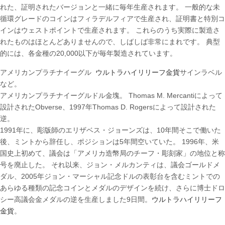
れた、証明されたバージョンと一緒に毎年生産されます。 一般的な未
循環グレードのコインはフィラデルフィアで生産され、証明書と特別コ
インはウェストポイントで生産されます。 これらのうち実際に製造さ
れたものはほとんどありませんので、しばしば非常にまれです。 典型
的には、各金種の20,000以下が毎年製造されています。
アメリカンプラチナイーグル
ウルトラハイリリーフ金貨
サインラベル
など。
アメリカンプラチナイーグルドル金塊。 Thomas M. Mercantiによって
設計されたObverse、1997年Thomas D. Rogersによって設計された
逆。
1991年に、彫版師のエリザベス・ジョーンズは、10年間そこで働いた
後、ミントから辞任し、ポジションは5年間空いていた。 1996年、米
国史上初めて、議会は「アメリカ造幣局のチーフ・彫刻家」の地位と称
号を廃止した。 それ以来、ジョン・メルカンティは、議会ゴールドメ
ダル、2005年ジョン・マーシャル記念ドルの表彰台を含むミントでの
あらゆる種類の記念コインとメダルのデザインを続け、さらに博士ドロ
シー高議会金メダルの逆を生産しました9日間。
ウルトラハイリリーフ
金貨
。