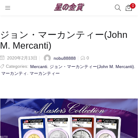
0
サーチ
LOGIN
REGISTER
Enter your username and password to login.
ジョン・マーカンティー(John
M. Mercanti)
2020年2月13日
0
nobu88888
Categories:
,
,
Mercanti
ジョン・マーカンティー(John M. Mercanti)
,
マーカンティ
マーカンティー
Remember me
Login
Lost password?