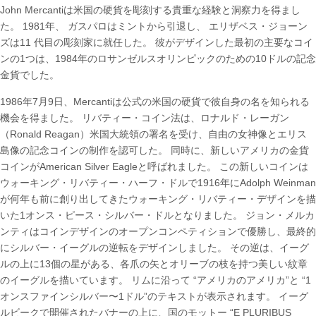
John Mercantiは米国の硬貨を彫刻する貴重な経験と洞察力を得まし
た。 1981年、 ガスパロはミントから引退し、 エリザベス・ジョーン
ズは11 代目の彫刻家に就任した。 彼がデザインした最初の主要なコイ
ンの1つは、1984年のロサンゼルスオリンピックのための10ドルの記念
金貨でした。
1986年7月9日、Mercantiは公式の米国の硬貨で彼自身の名を知られる
機会を得ました。 リバティー・コイン法は、ロナルド・レーガン
（Ronald Reagan）米国大統領の署名を受け、自由の女神像とエリス
島像の記念コインの制作を認可した。 同時に、新しいアメリカの金貨
コインがAmerican Silver Eagleと呼ばれました。 この新しいコインは
ウォーキング・リバティー・ハーフ・ドルで1916年にAdolph Weinman
が何年も前に創り出してきたウォーキング・リバティー・デザインを描
いた1オンス・ピース・シルバー・ドルとなりました。 ジョン・メルカ
ンティはコインデザインのオープンコンペティションで優勝し、最終的
にシルバー・イーグルの逆転をデザインしました。 その逆は、イーグ
ルの上に13個の星がある、各爪の矢とオリーブの枝を持つ美しい紋章
のイーグルを描いています。 リムに沿って “アメリカのアメリカ”と “1
オンスファインシルバー〜1ドル”のテキストが表示されます。 イーグ
ルビークで開催されたバナーの上に、国のモットー “E PLURIBUS