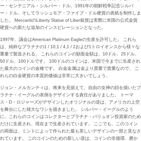
ー・センテニアル・シルバー・ドル、1991年の朝鮮戦争記念シルバ
ー・ドル、そしてラッシュモア・ファイブ・ドル硬貨の表紙を制作しま
した。 MercantiのLiberty Statue of Liber銀貨は実際に米国の公式金貨
硬貨への新たな追加のインスピレーションとなった。
1997年、議会はAmerican Platinum Eagleの生産を許可した。 これら
は、純粋なプラチナの1 / 10,1 / 4,1 / 2および1トロイオンスから様々な
重量で製造される。 これらのコインの額面金額は、10ドル、25ドル、
50ドル、100ドルです。 100ドルのコインは、米国で今までに生産され
た最大のコインの金種です。 白金金属は金より貴重で貴重なので、 こ
れらの白金硬貨の本質的価値は非常に大きいでしょう。
ジョン・メルカンティは、将来を見据えて、自由の女神の顔を描いたプ
ラチナ・イーグルの表側をデザインする責任がありました。 トーマ
ス・D・ロジャーズがデザインしたオリジナルの逆は、アメリカの上空
を舞台にした雄大なワシを描きました。 シルバー・イーグルのよう
に、これらのコインはコレクターとプラチナ・バリュオン投資家のため
だけに生産され、現在まで生産されています。 ここでも、このコイン
の両面は、ミントによって作られた最も美しいデザインの一部と見なさ
れています。 このコインのための新しい逆は、コインの非循環、磨か