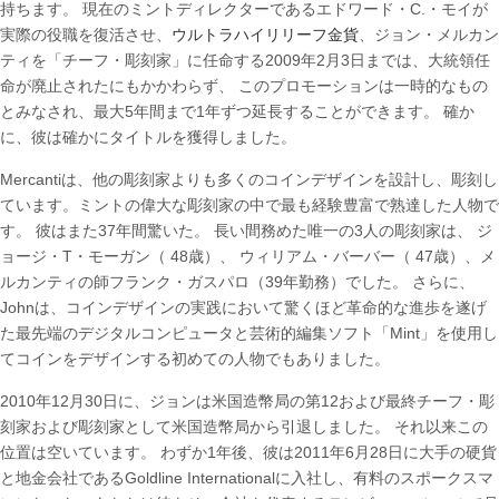
持ちます。 現在のミントディレクターであるエドワード・C.・モイが
実際の役職を復活させ、
ウルトラハイリリーフ金貨
、ジョン・メルカン
ティを「チーフ・彫刻家」に任命する2009年2月3日までは、大統領任
命が廃止されたにもかかわらず、 このプロモーションは一時的なもの
とみなされ、最大5年間まで1年ずつ延長することができます。 確か
に、彼は確かにタイトルを獲得しました。
Mercantiは、他の彫刻家よりも多くのコインデザインを設計し、彫刻し
ています。ミントの偉大な彫刻家の中で最も経験豊富で熟達した人物で
す。 彼はまた37年間驚いた。 長い間務めた唯一の3人の彫刻家は、 ジ
ョージ・T・モーガン（ 48歳）、 ウィリアム・バーバー（ 47歳）、メ
ルカンティの師フランク・ガスパロ（39年勤務）でした。 さらに、
Johnは、コインデザインの実践において驚くほど革命的な進歩を遂げ
た最先端のデジタルコンピュータと芸術的編集ソフト「Mint」を使用し
てコインをデザインする初めての人物でもありました。
2010年12月30日に、ジョンは米国造幣局の第12および最終チーフ・彫
刻家および彫刻家として米国造幣局から引退しました。 それ以来この
位置は空いています。 わずか1年後、彼は2011年6月28日に大手の硬貨
と地金会社であるGoldline Internationalに入社し、有料のスポークスマ