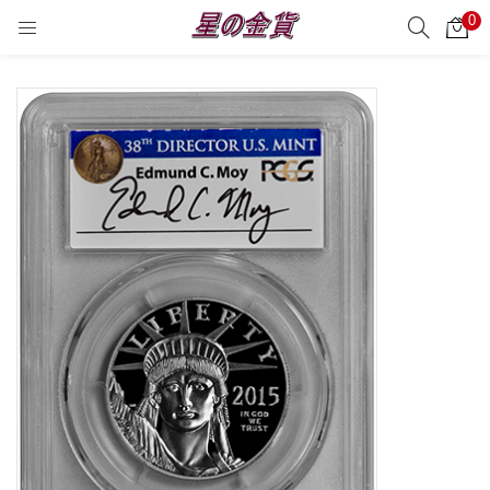
0
サーチ
LOGIN
REGISTER
Enter your username and password to login.
Remember me
Login
Lost password?