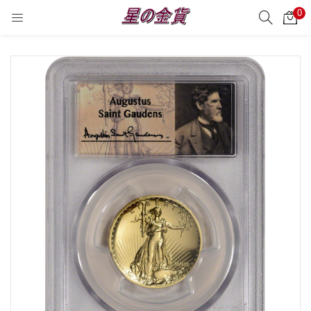
0
サーチ
LOGIN
REGISTER
Enter your username and password to login.
Remember me
Login
Lost password?