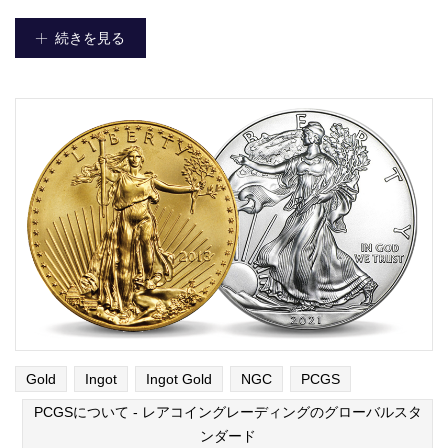
続きを見る
Gold
Ingot
Ingot Gold
NGC
PCGS
PCGSについて - レアコイングレーディングのグローバルスタ
ンダード