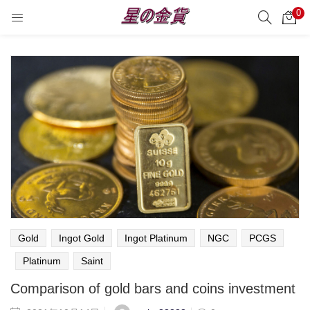
0
サーチ
LOGIN
REGISTER
Enter your username and password to login.
Remember me
Login
Lost password?
Gold
Ingot Gold
Ingot Platinum
NGC
PCGS
Platinum
Saint
Comparison of gold bars and coins investment