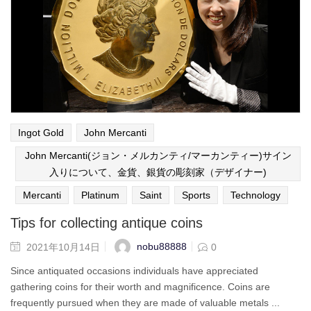
Ingot Gold
John Mercanti
John Mercanti(ジョン・メルカンティ/マーカンティー)サイン
入りについて、金貨、銀貨の彫刻家（デザイナー)
Mercanti
Platinum
Saint
Sports
Technology
Tips for collecting antique coins
nobu88888
2021年10月14日
0
Since antiquated occasions individuals have appreciated
gathering coins for their worth and magnificence. Coins are
frequently pursued when they are made of valuable metals ...