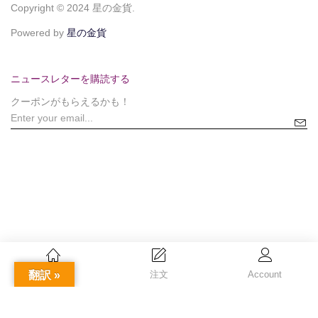
Copyright © 2024 星の金貨.
Powered by
星の金貨
ニュースレターを購読する
クーポンがもらえるかも！
翻訳 »
Home
注文
Account