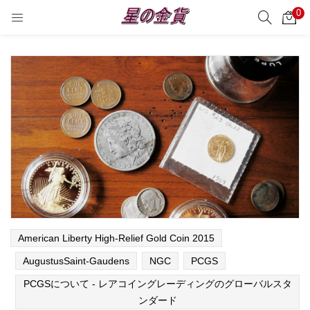
0
サーチ
LOGIN
REGISTER
Enter your username and password to login.
Remember me
Login
Lost password?
American Liberty High-Relief Gold Coin 2015
AugustusSaint-Gaudens
NGC
PCGS
PCGSについて - レアコイングレーディングのグローバルスタ
ンダード